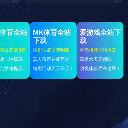
2026-07-20
2026-07-19
2026-07-18
2026-07-16
2026-07-15
2026-07-14
2026-07-13
2026-07-12
2026-07-11
2026-07-10
2026-07-09