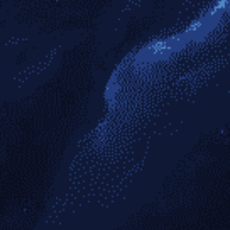
戈贝尔怀特的实力对比与展望
力赢得的经历
可行性分析
增强自身影响力
最后一人责任
胜出
球员同样能挺身而出
发热议
攻犯规被误判鲍威尔回线违例未被吹罚
待重塑