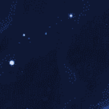
场首钢徐凤威独得29分
速调整继续前行
调整
策略分析
明等传奇球星学习提升技能
以70球高居榜首
少2000万
高难度
接触
决的问题
轮詹姆斯次轮库里再度钓鱼的奇妙对比