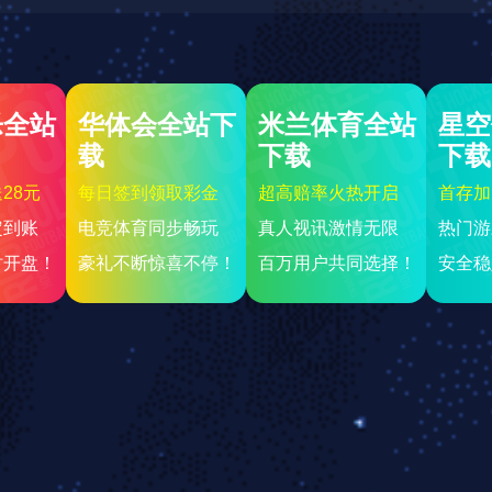
破提升士气
破裂或因谎言所致
圭国家队确认
夏离开曼城
现展现了他的实力与潜力
0人顽强拼搏比分仍然为零
策不评判他人
数位列第二继续成长中
球的关键所在
开启新篇章
计划受阻