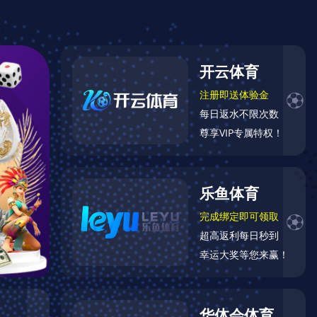
注册入口
2026-08-08
2026-08-07
2026-08-06
2026-08-05
2026-08-04
2026-08-03
2026-08-02