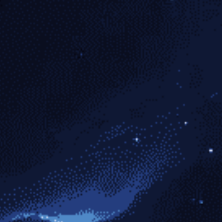
最佳防守阵容一阵解析文班亚马切特奥萨尔
土超豪门四连冠伊卡尔迪谈前辈尊重是靠努
阿贾克斯转会动态特尔施特根并非目标不具
米体报道伊布希望波切蒂诺介入米兰管理以
雷森德手球犯规被判红牌VAR回放揭示防守
华子与米切尔再度交锋谁能在后天的对决中
面包称赞恩比德为名人堂级球员缺阵时其他
郎才女貌甜蜜曝光弗拉格与女友幸福合影引
雷霆热火裁判报告揭示关键判罚失误SGA进
米克尔直言切尔西失去精神底蕴球队文化亟