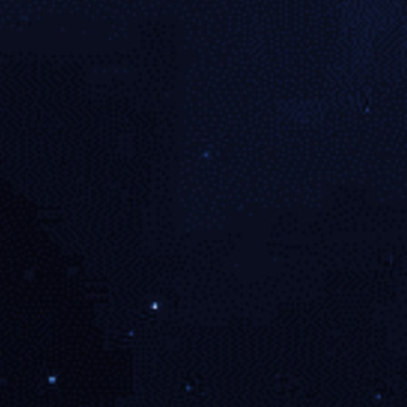
#4
刘铮谈球队均衡性与常
本文将围绕刘铮对球队均衡
#5
亚沙里谈意甲冠军形势
在意甲联赛的竞争愈发激烈
英亚中国
英亚中国官方网站【KY1.AC】官网认
桂
证:手机版、app下载、登录入口、官