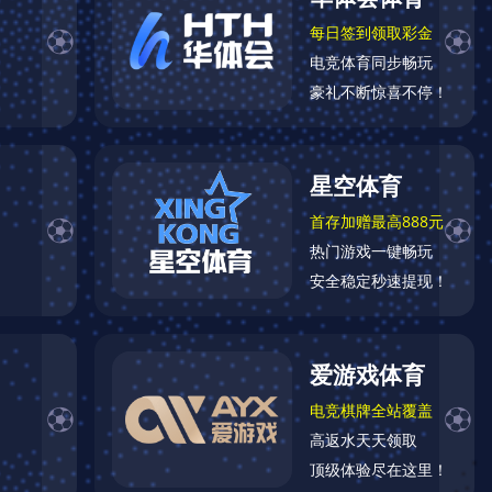
2026-08-01
2026-07-31
2026-07-30
2026-07-29
2026-07-28
2026-07-27
2026-07-26
2026-07-25
2026-07-24
2026-07-23
2026-07-21