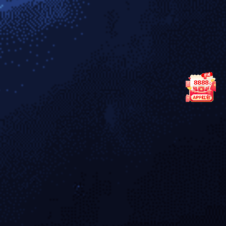
2026-06-26
2026-06-25
2026-06-24
2026-06-23
2026-06-22
2026-06-21
2026-06-20
2026-06-19
2026-06-18
2026-06-17