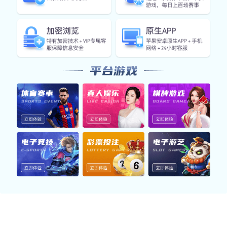
频频出现失误。数据显示，在这短短三个月内，他们
输掉了多场关键比赛，使得球队排名持续下滑。这种
结果显然无法满足俱乐部高层和球迷们对冲超目标的
期待。
除此之外，从战术层面来看，斯蒂尔所采用的一些战
略也遭到了批评。有些球迷认为，他过于依赖年轻球
员，而忽视了经验丰富老将的重要性。在紧张激烈的
比赛中，这种选择未必能够取得理想效果。此外，对
阵强队时，他常常采取过于保守的策略，使得球队错
失反击机会。
而更严重的是，更衣室内部出现了一些矛盾。一些核
心球员对于战术安排感到不满，这直接影响了他们在
比赛中的发挥。当团队没有凝聚力时，无论怎样优秀