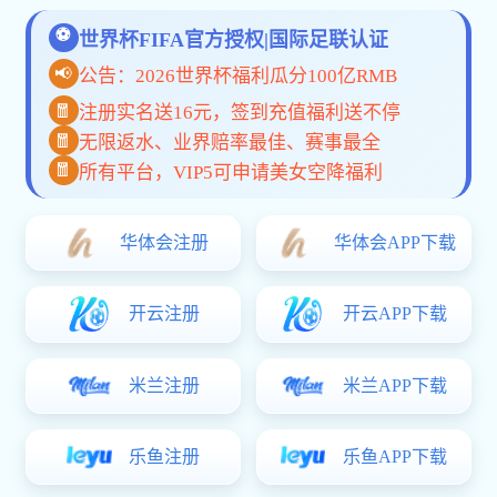
沃特福德宣布主帅爱德华斯蒂尔因
执教不力提前下课仅三个月
2026-06-13 00:16
24 次阅读
首页
/
体育热点
沃特福德足球俱乐部近日宣布，主教练爱德华·斯蒂尔
因执教不力提前下课，仅在任职三个月的时间里，球