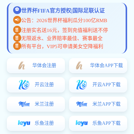
小佩顿强调国王队中距离投篮防守
策略需提高难度
2026-06-30 00:28
24 次阅读
首页
/
体育热点
在NBA赛季中，防守策略的调整往往决定着球队的竞
争力。小佩顿作为国王队的一员，近期强调了球队在