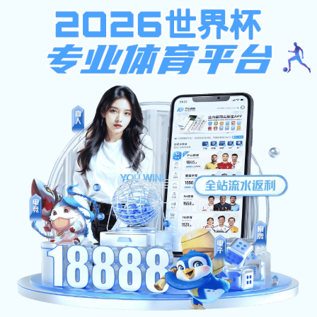
注册入口
英亚中国
APP与网页版入口｜
畅享全球体育赛事与数据服务
欢迎访问
英亚中国
，提供全面覆盖足球、篮
球、电竞等项目的赛事资讯与数据内容， 支持
APP下载
与
网页使用
，每日同步更新千场比
赛，聚焦热门体育内容， 助您轻松获取赛事动
态，掌握比赛节奏。
手机App
网页版