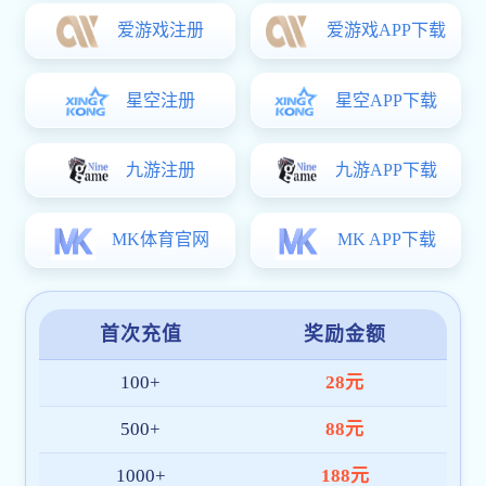
中距离投篮防守方面需要提高难度的重要性。本文将
从四个方面对这一观点进行深入探讨：首先是中距离
投篮的威胁与影响，其次是当前国王队防守策略的不
足之处，第三部分则分析提升防守难度的必要性，最
后讨论如何有效实施改进措施。通过这些分析，我们
能够更好地理解小佩顿所提到的防守策略的重要性，
以及其对国王队未来表现可能产生的积极影响。
1、中距离投篮的威胁
近年来，中距离投篮在篮球比赛中的重要性逐渐被重
新认识。虽然三分球和禁区得分占据了更多关注，但
中距离投篮同样具有极高的效能。这一投篮方式可以
有效撕裂防线，为进攻创造空间，使得球员能够找到
更好的得分机会。