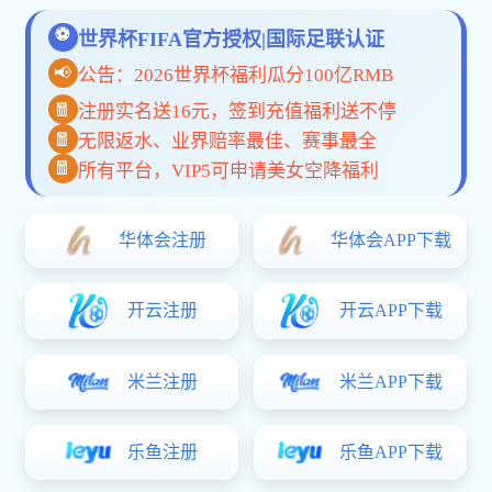
雷森德手球犯规被判红牌VAR回放
揭示防守最后一人责任
2026-06-22 19:14
27 次阅读
首页
/
体育热点
在一场备受瞩目的足球比赛中，雷森德因手球犯规被
判红牌的事件引发了热议。VAR回放技术的使用让这