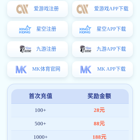
一判罚更加引人注目，也揭示了防守最后一人的责
任。本篇文章将从多个方面深入探讨这一事件的背
景、技术分析、裁判决策以及对比赛的影响，为读者
呈现一个全面而深刻的理解。首先，我们将回顾雷森
德手球犯规发生的具体情境及其重要性；接着，分析
VAR回放技术在该事件中的应用及其带来的变化；然
后，讨论裁判在此类情况下应扮演的角色与责任；最
后，将探讨这一事件对球队和球员心理状态的影响。
通过这些层面的剖析，希望能为大家提供更清晰、更
深刻的认识。
1、事件背景分析
雷森德手球犯规发生在比赛进行到关键时刻，当时他
的球队正处于劣势，需要全力以赴以争取反超比分。